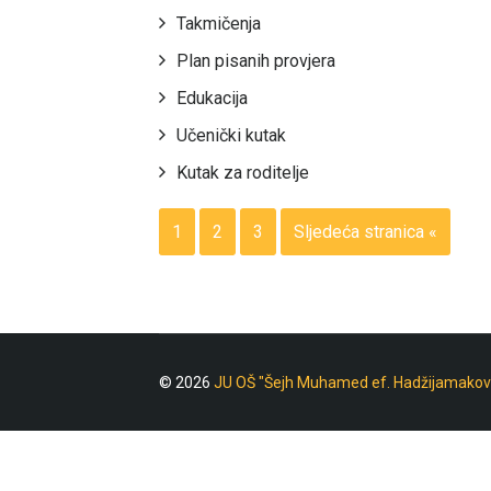
Takmičenja
Plan pisanih provjera
Edukacija
Učenički kutak
Kutak za roditelje
1
2
3
Sljedeća stranica «
© 2026
JU OŠ "Šejh Muhamed ef. Hadžijamakov