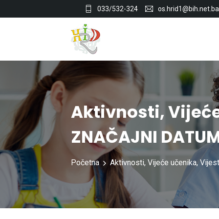
033/532-324
os.hrid1@bih.net.ba
Aktivnosti
,
Vijeć
ZNAČAJNI DATUM
Početna
Aktivnosti
,
Vijeće učenika
,
Vijest