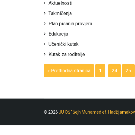
Aktuelnosti
Takmičenja
Plan pisanih provjera
Edukacija
Učenički kutak
Kutak za roditelje
« Prethodna stranica
1
..
24
25
© 2026
JU OŠ "Šejh Muhamed ef. Hadžijamakov