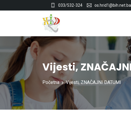
033/532-324
os.hrid1@bih.net.ba
Vijesti
,
ZNAČAJNI
Početna
Vijesti
,
ZNAČAJNI DATUMI