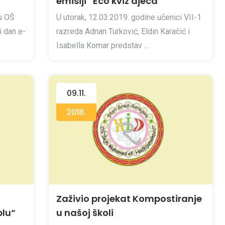
emisiji “Eco kviz djeca”
 u OŠ
U utorak, 12.03.2019. godine učenici VII-1
i dan e-
razreda Adnan Turković, Eldin Karačić i
Isabella Komar predstav ...
09.11.
2018.
Zaživio projekat Kompostiranje
blu“
u našoj školi