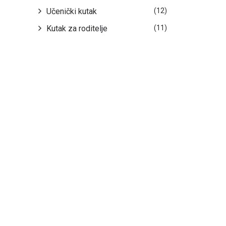
Učenički kutak
(12)
Kutak za roditelje
(11)