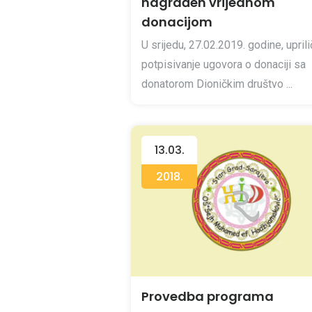
nagrađen vrijednom
donacijom
U srijedu, 27.02.2019. godine, upril
potpisivanje ugovora o donaciji sa
donatorom Dioničkim društvo ...
13.03.
2018.
Provedba programa