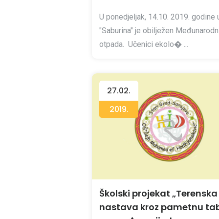
U ponedjeljak, 14.10. 2019. godine
"Saburina" je obilježen Međunarodn
otpada. Učenici ekolo� ...
27.02.
2019.
Školski projekat „Terenska
nastava kroz pametnu ta