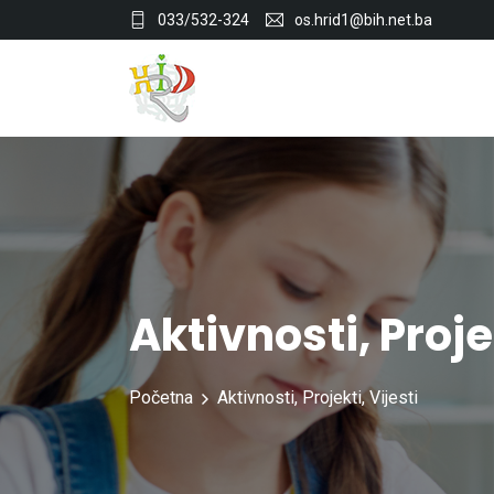
033/532-324
os.hrid1@bih.net.ba
Aktivnosti
,
Proje
Početna
Aktivnosti
,
Projekti
,
Vijesti