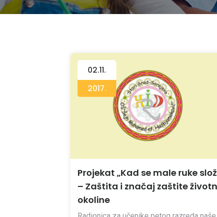
02.11.
2017.
Projekat „Kad se male ruke slo
– Zaštita i značaj zaštite život
okoline
Radionica za učenike petog razreda naše