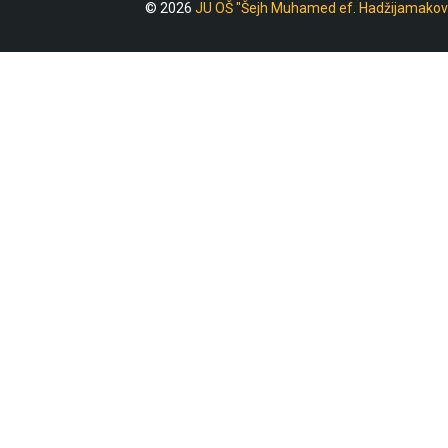
© 2026
JU OŠ "Šejh Muhamed ef. Hadžijamakov