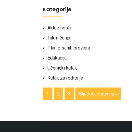
Kategorije
Aktuelnosti
Takmičenja
Plan pisanih provjera
Edukacija
Učenički kutak
Kutak za roditelje
1
2
3
Sljedeća stranica «