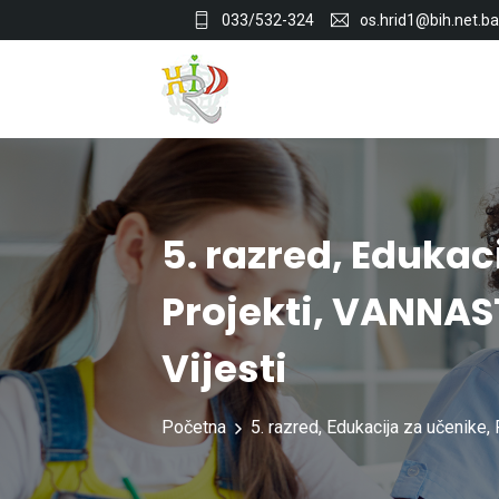
033/532-324
os.hrid1@bih.net.ba
5. razred
,
Edukaci
Projekti
,
VANNAST
Vijesti
Početna
5. razred
,
Edukacija za učenike
,