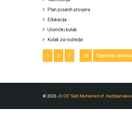
Plan pisanih provjera
Edukacija
Učenički kutak
Kutak za roditelje
1
2
3
…
10
Sljedeća stranica
© 2026
JU OŠ "Šejh Muhamed ef. Hadžijamakov