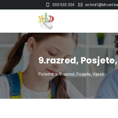
033/532-324
os.hrid1@bih.net.ba
9.razred
,
Posjete
Početna
9.razred
,
Posjete
,
Vijesti